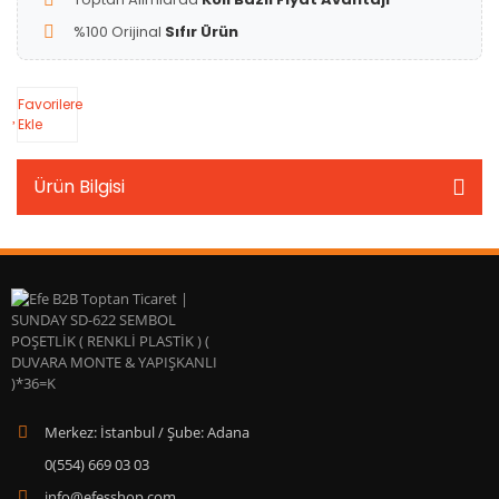
%100 Orijinal
Sıfır Ürün
Favorilere
Ekle
Ürün Bilgisi
Merkez: İstanbul / Şube: Adana
0(554) 669 03 03
info@efesshop.com