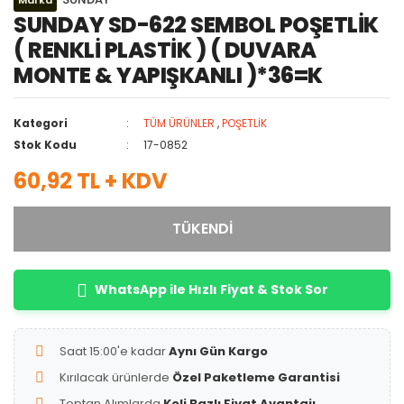
Marka
SUNDAY SD-622 SEMBOL POŞETLİK
( RENKLİ PLASTİK ) ( DUVARA
MONTE & YAPIŞKANLI )*36=K
Kategori
TÜM ÜRÜNLER
,
POŞETLİK
Stok Kodu
17-0852
60,92 TL + KDV
TÜKENDİ
WhatsApp ile Hızlı Fiyat & Stok Sor
Saat 15:00'e kadar
Aynı Gün Kargo
Kırılacak ürünlerde
Özel Paketleme Garantisi
Toptan Alımlarda
Koli Bazlı Fiyat Avantajı