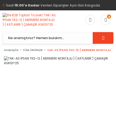
Saat
15:00'e Kadar
Verilen Siparişler Aynı Gün Kargoda.
0
Anasayfa
TÜM ÜRÜNLER
TAK-AS İPSAN TKS-12 ( MERMERE MONTAJLI ) (