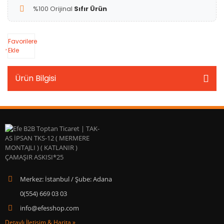
%100 Orijinal
Sıfır Ürün
Favorilere
Ekle
Ürün Bilgisi
Merkez: İstanbul / Şube: Adana
0(554) 669 03 03
info@efesshop.com
Detaylı İletişim & Harita »