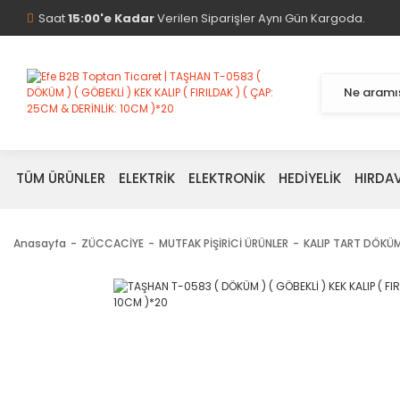
Saat
15:00'e Kadar
Verilen Siparişler Aynı Gün Kargoda.
TÜM ÜRÜNLER
ELEKTRİK
ELEKTRONİK
HEDİYELİK
HIRDA
Anasayfa
ZÜCCACİYE
MUTFAK PİŞİRİCİ ÜRÜNLER
KALIP TART DÖKÜ