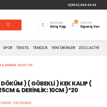
0(554) 669 03 03
0
MERHABA,
SEPETIM
Giriş Yap
Sipariş Ver
SPOR
TEKSTİL
TEMİZLİK
YENİ ÜRÜNLER
ZÜCCACİYE
M & DERİNLİK: 10CM )*20
DÖKÜM ) ( GÖBEKLİ ) KEK KALIP (
 25CM & DERİNLİK: 10CM )*20
T DÖKÜM
,
TÜM ÜRÜNLER