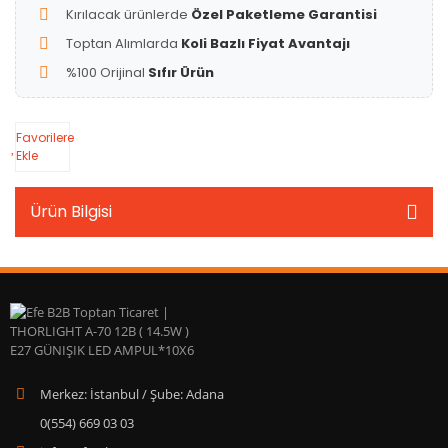
Kırılacak ürünlerde
Özel Paketleme Garantisi
Toptan Alımlarda
Koli Bazlı Fiyat Avantajı
%100 Orijinal
Sıfır Ürün
Favorilere
Ekle
Ürün Bilgisi
Merkez: İstanbul / Şube: Adana
0(554) 669 03 03