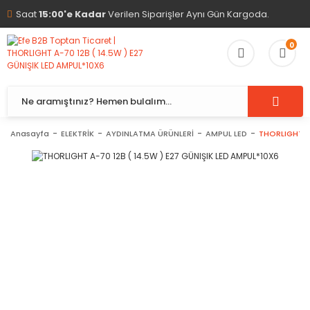
Saat
15:00'e Kadar
Verilen Siparişler Aynı Gün Kargoda.
0
Anasayfa
ELEKTRİK
AYDINLATMA ÜRÜNLERİ
AMPUL LED
THORLIGHT A-