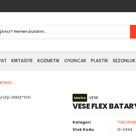
VAT
KIRTASİYE
KOZMETİK
OYUNCAK
PLASTİK
SEZONLUK
K*10X1
VESE
Marka
VESE FLEX BATAR
Kategori
TÜM ÜRÜN
Stok Kodu
13-0494