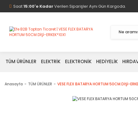
Saat
15:00'e Kadar
Verilen Siparişler Aynı Gün Kargoda.
TÜM ÜRÜNLER
ELEKTRİK
ELEKTRONİK
HEDİYELİK
HIRDA
Anasayfa
TÜM ÜRÜNLER
VESE FLEX BATARYA HORTUM 50CM.DİŞİ-ERKE