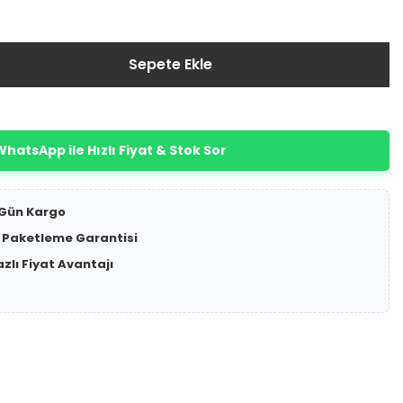
Sepete Ekle
hatsApp ile Hızlı Fiyat & Stok Sor
 Gün Kargo
 Paketleme Garantisi
azlı Fiyat Avantajı