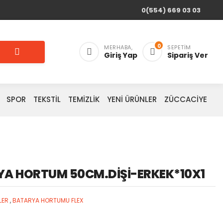
0(554) 669 03 03
0
MERHABA,
SEPETIM
Giriş Yap
Sipariş Ver
SPOR
TEKSTİL
TEMİZLİK
YENİ ÜRÜNLER
ZÜCCACİYE
YA HORTUM 50CM.DİŞİ-ERKEK*10X1
LER
,
BATARYA HORTUMU FLEX