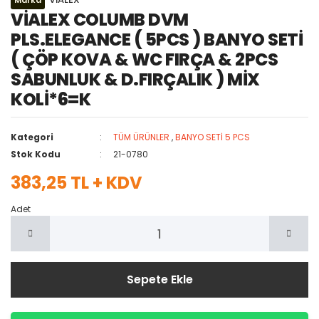
Marka
VİALEX COLUMB DVM
PLS.ELEGANCE ( 5PCS ) BANYO SETİ
( ÇÖP KOVA & WC FIRÇA & 2PCS
SABUNLUK & D.FIRÇALIK ) MİX
KOLİ*6=K
Kategori
TÜM ÜRÜNLER
,
BANYO SETİ 5 PCS
Stok Kodu
21-0780
383,25 TL + KDV
Adet
Sepete Ekle