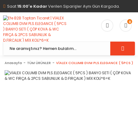
Saat
15:00'e Kadar
Verilen Siparişler Aynı Gün Kargoda.
0
Anasayfa
TÜM ÜRÜNLER
VİALEX COLUMB DVM PLS.ELEGANCE ( 5PCS ) BA